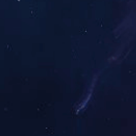
作为MMK体育
泛关注。本文将
2023-10-24 · N
NBA新赛
随着新赛季的开
对首轮比赛进行
2023-10-23 ·
世界杯预选
即将到来的世预
最新情报，为球迷
2023-10-23 · 