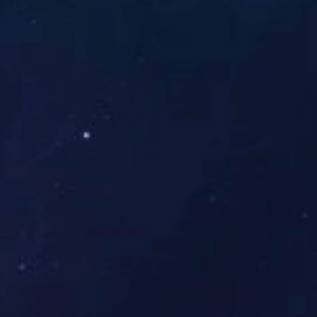
2
AC米兰
10
22
3
尤文图斯
10
20
4
那不勒斯
10
19
5
恩波利
10
15
射手榜 TOP 5
1
劳塔罗·马丁内斯
9
2
维克托·奥斯梅恩
8
3
杜万·萨帕塔
6