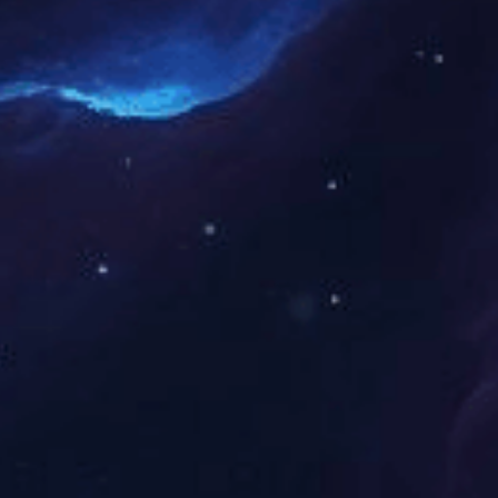
足球专区
涵盖五大联赛、欧冠及世界杯资讯
世界杯专区
历届回顾、预选赛动态与前瞻分析
MMK体育：打造最专业的综合体育
MMK体育（SPORT-MK体育国际）是全球领
赛事分析，更致力于构建一个涵盖
足球、篮球、