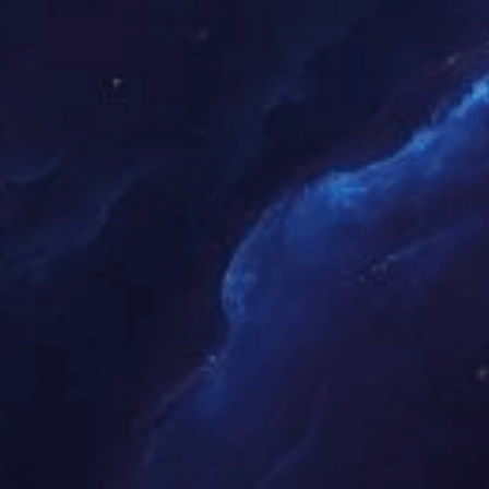
更多分析 >
NBA三分革命：空间理论对篮球运动的深远影
响
从霍华德到现在的中锋，内线球员的职能发生了巨大变
化。MMK体育资深编辑为您解读战术演变...