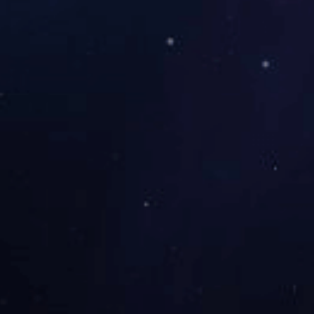
位体育爱好者提供无与伦比的观赛体验。
丰富的赛事内容与专业分析
在MMK体育，您可以找到关于
意甲、英超、西甲
青训挖掘到一线队战术演变，提供独家内幕。同
家点评。
权威的数据中心与百科系统
数据是体育迷的第二语言。MMK体育构建了庞大
录，还是进阶数据（如PER值、预期进球xG等
解比赛背后的战术博弈。
用户体验至上
良好的用户界面，人性化的操作，实用的功能设计
验。我们承诺不提供任何博彩或非法投注信息，