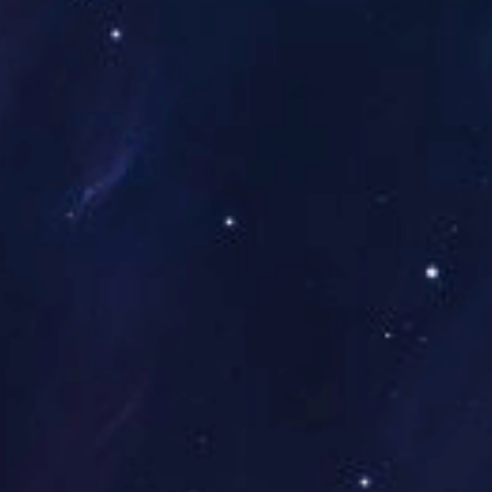
重点关注的球队之一，恩波利在本休赛期的引援策略引发了广
深入分析其战术体系与关键球员表现...
BA专区 · 战报
季揭幕战综述：东西部格局生变，黑马浮现
启，多支传统豪强遭遇了不同程度的挑战。MMK体育专家团
了全面复盘，发现西部竞争将异常激烈...
 世界杯专区 · 国际足球
赛亚洲区前瞻：国足面临严峻考验
赛关键战役，各支球队都在摩拳擦掌。本文整理了主要对手的
提供详尽的赛前指南...
转会市场 · 深度报道