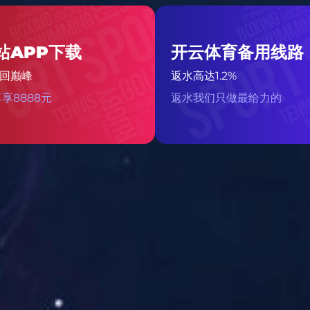
沿的赛事资讯与数据分析，助力足球
HT
英超
FT
西甲
20:00
56
曼城
3
皇马
-
52
切尔西
1
巴萨
-
查看更多 >
足球专区 · 战术分析
季阵容深度解析：防守反击能否制霸意甲？