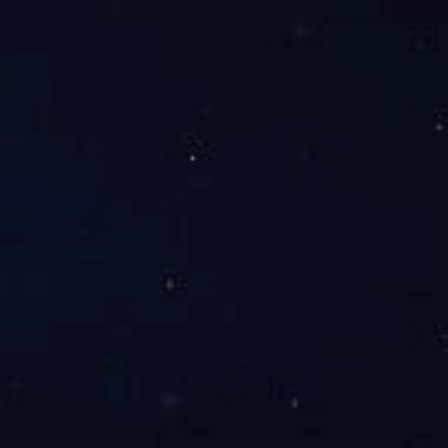
这样的特色球队，我们拥有专门的报道团队，从
季后赛，每一场焦点大战都有专业的数据支撑和专
运动员的详细资料。无论是历史战绩、转会记
深评论员，他们不只看热闹，更看门道，帮助您理
端大屏还是移动端小屏上，都能获得流畅的阅读体
化。