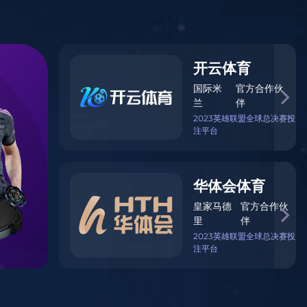
首页
足球
篮球
NBA
世界杯
赛事分析
数据