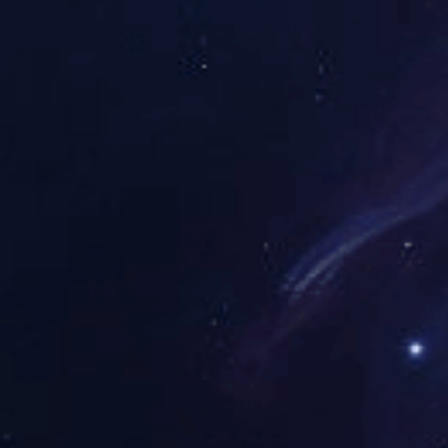
冬季转会窗
虽然夏季转会窗
数据部门通过算
2023-10-22 · 
美网决赛复
这场跨越新老交
正在逐步改写网球
2023-10-22 · 
恩波利足球
从成立之初的默
顽强的球风赢得