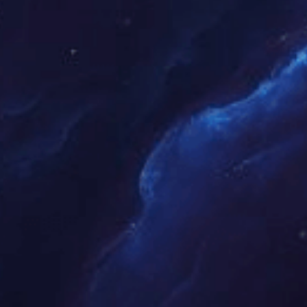
更多分析 >
NBA三分革命：空间理论对篮球运动的深远影
响
从霍华德到现在的中锋，内线球员的职能发生了巨大变
化。MMK体育资深编辑为您解读战术演变...