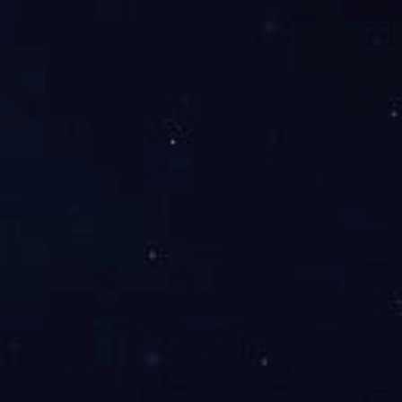
这样的特色球队，我们拥有专门的报道团队，从
季后赛，每一场焦点大战都有专业的数据支撑和专
运动员的详细资料。无论是历史战绩、转会记
深评论员，他们不只看热闹，更看门道，帮助您理
端大屏还是移动端小屏上，都能获得流畅的阅读体
化。