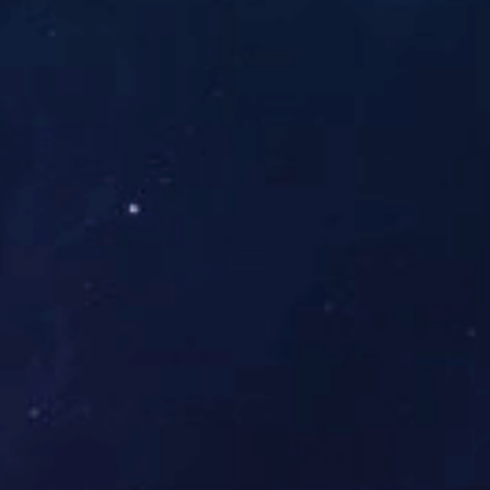
2
AC米兰
10
22
3
尤文图斯
10
20
4
那不勒斯
10
19
5
恩波利
10
15
射手榜 TOP 5
1
劳塔罗·马丁内斯
9
2
维克托·奥斯梅恩
8
3
杜万·萨帕塔
6