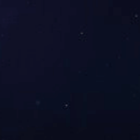
、德甲、法甲
等全球主流联赛的全方位报道。特别是对于恩波利
时，我们的
NBA专区
紧跟美国职业篮球联赛的步伐，从常规赛到
的
球队百科
和
球员百科
数据库，收录了数千支职业球队和数万名
），都能在这里轻松查询。我们的
赛事分析
栏目更是汇聚了业内资
使其广泛受到欢迎。MMK体育采用响应式设计，无论是在PC
而是专注于纯粹的体育竞技魅力传播，倡导健康、积极的体育文