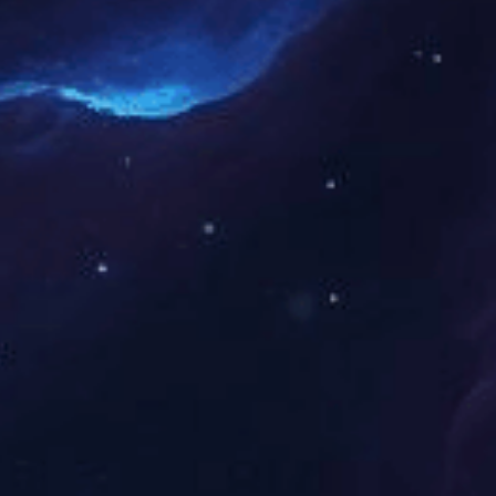
足球专区
涵盖五大联赛、欧冠及世界杯资讯
世界杯专区
历届回顾、预选赛动态与前瞻分析
MMK体育：打造最专业的综合体育
MMK体育（SPORT-MK体育国际）是全球领
赛事分析，更致力于构建一个涵盖
足球、篮球、