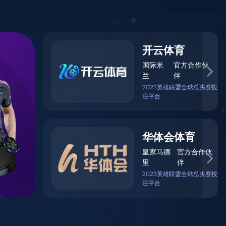
首页
足球
篮球
NBA
世界杯
赛事分析
数据