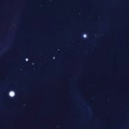
前瞻：五大联赛豪门潜在引援目标盘点
刚关闭不久，但部分俱乐部的阵容短板依然存在。MMK体育
法预测了今冬最可能的几笔重磅交易...
网球 · 赛事回顾
盘：新生代力量的崛起与传统强权的坚守
替的对决令人热血沸腾。年轻选手凭借体能优势与底线技术，
世界的权力版图...
球队百科 · 历史
俱乐部：亚平宁半岛上的蓝色坚韧史
默无闻到意甲赛场的一股清流，恩波利以其独特的青训体系和
了全球球迷的尊重。MMK体育特别推出球队百科专栏...