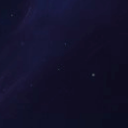
篮球专区
CBA、NCAA及国际篮联赛事全覆盖
赛事资讯平台
先的综合性体育赛事资讯门户网站。作为
恩波利足球俱乐部
的官方合
NBA、世界杯、欧洲杯
等多领域的立体化内容生态。我们的目标