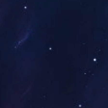
重点关注的球队之一，恩波利在本休赛期的引援策略引发了广
深入分析其战术体系与关键球员表现...
BA专区 · 战报
季揭幕战综述：东西部格局生变，黑马浮现
启，多支传统豪强遭遇了不同程度的挑战。MMK体育专家团
了全面复盘，发现西部竞争将异常激烈...
 世界杯专区 · 国际足球
赛亚洲区前瞻：国足面临严峻考验
赛关键战役，各支球队都在摩拳擦掌。本文整理了主要对手的
提供详尽的赛前指南...
转会市场 · 深度报道