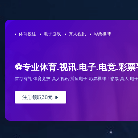
欢迎来到 MMK体育 - 全球领先的综合体育赛事资讯平台 | 恩波利
MMK
SPORT
独家报道
恩波利足球俱乐部与MM
作伙伴关系